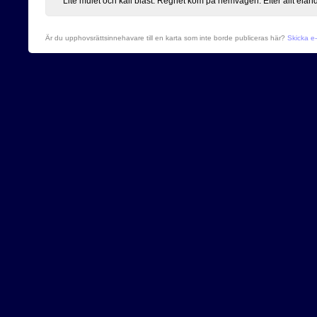
Lite mulet och kall blåst. Regnet kom på hemvägen. Efter allt elän
Är du upphovsrättsinnehavare till en karta som inte borde publiceras här?
Skicka e