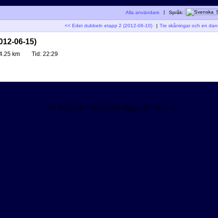
Alla användare
|
Språk:
<< Edet dubbeln etapp 2 (2012-06-10)
|
Tre skåningar och en dan
012-06-15)
4.25 km
Tid:
22:29