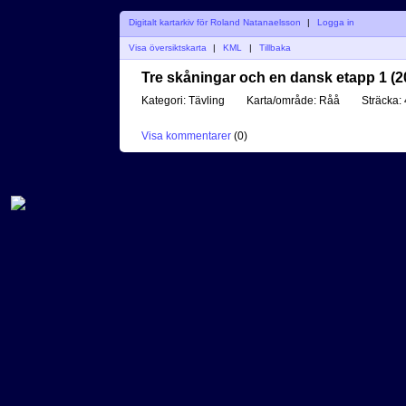
Digitalt kartarkiv för Roland Natanaelsson
|
Logga in
Visa översiktskarta
|
KML
|
Tillbaka
Tre skåningar och en dansk etapp 1 (2
Kategori:
Tävling
Karta/område:
Råå
Sträcka:
Visa kommentarer
(
0
)