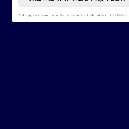
Lite mulet och kall blåst. Regnet kom på hemvägen. Efter allt elän
Är du upphovsrättsinnehavare till en karta som inte borde publiceras här?
Skicka e