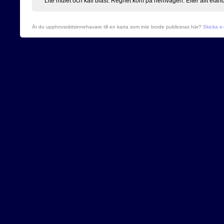
Lite mulet och kall blåst. Regnet kom på hemvägen. Efter allt elän
Är du upphovsrättsinnehavare till en karta som inte borde publiceras här?
Skicka e