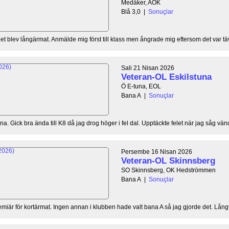
Medåker, AOK
Blå 3,0
|
Sonuçlar
t blev långärmat. Anmälde mig först till klass men ångrade mig eftersom det var täv
Sali 21 Nisan 2026
Veteran-OL Eskilstuna
Ö E-tuna, EOL
Bana A
|
Sonuçlar
a. Gick bra ända till K8 då jag drog höger i fel dal. Upptäckte felet när jag såg vänd
Persembe 16 Nisan 2026
Veteran-OL Skinnsberg
SO Skinnsberg, OK Hedströmmen
Bana A
|
Sonuçlar
remiär för kortärmat. Ingen annan i klubben hade valt bana A så jag gjorde det. Långt