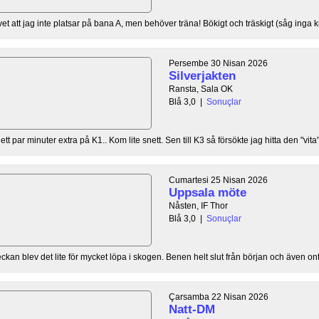
vet att jag inte platsar på bana A, men behöver träna! Bökigt och träskigt (såg inga kr
Persembe 30 Nisan 2026
Silverjakten
Ransta, Sala OK
Blå 3,0
|
Sonuçlar
 par minuter extra på K1.. Kom lite snett. Sen till K3 så försökte jag hitta den "vita" 
Cumartesi 25 Nisan 2026
Uppsala möte
Nåsten, IF Thor
Blå 3,0
|
Sonuçlar
ckan blev det lite för mycket löpa i skogen. Benen helt slut från början och även ont 
Çarsamba 22 Nisan 2026
Natt-DM