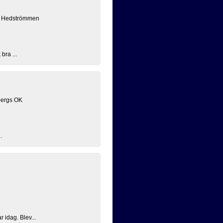
K Hedströmmen
bra ...
bergs OK
.
 idag. Blev...