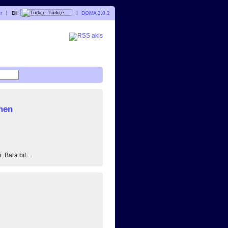
r
|
Dil:
Türkçe
|
DOMA 3.0.2
men
 Bara bit...