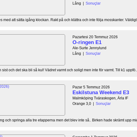
Lång
|
Sonuçlar
 med att sätta igång klockan. Rakt på och klättra och inte följa mosskanter. Väldigt 
Pazartesi 20 Temmuz 2026
O-ringen E1
Ale-Surte Jennylund
Lång
|
Sonuçlar
sist och det ska bli så kul! Vädret varmt och soligt men inte för varmt. Till k1 uppfö..
Pazar 5 Temmuz 2026
Eskilstuna Weekend E3
Malmköping Tväraskogen, Ärla IF
Orange 3,0
|
Sonuçlar
g och springa alla tre etapperna men det blev inte så.. Birken hade skrämt upp mig a