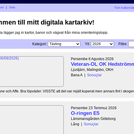
son
|
Giris
Tüm kullanicila
en till mitt digitala kartarkiv!
a lägger jag in kartor, banor och vägval från mina orienteringslopp.
Kategori:
Yil:
Filtre:
Persembe 6 Agustos 2026
Veteran-OL OK Hedström
Ljustjärn, Malingsbo, OKH
Bana A
|
Sonuçlar
 och Affe. Bra löpväder. VISSTE att det var rejält kuperat men annars fint i skogen.
Persembe 23 Temmuz 2026
O-ringen E5
Länsmansgården Göteborg
Lång
|
Sonuçlar