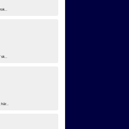
ok...
sk...
här...