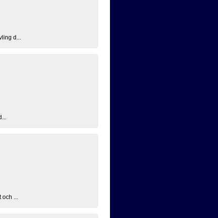
ling d...
...
 och ...