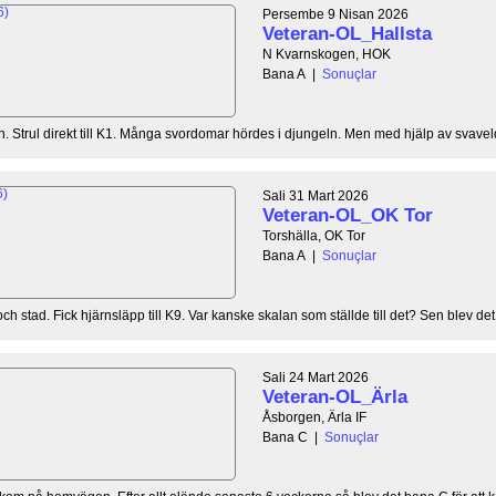
Persembe 9 Nisan 2026
Veteran-OL_Hallsta
N Kvarnskogen, HOK
Bana A
|
Sonuçlar
len. Strul direkt till K1. Många svordomar hördes i djungeln. Men med hjälp av svaveld
Sali 31 Mart 2026
Veteran-OL_OK Tor
Torshälla, OK Tor
Bana A
|
Sonuçlar
ch stad. Fick hjärnsläpp till K9. Var kanske skalan som ställde till det? Sen blev det l
Sali 24 Mart 2026
Veteran-OL_Ärla
Åsborgen, Ärla IF
Bana C
|
Sonuçlar