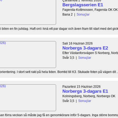
Çarsamba 1 Temmuz 2026
Bergslagsserien E1
Fagersta-Kottmossen, Fagersta OK O
Bana 2
|
Sonuçlar
bilen en fin julidag. Haft ont i knä ett par dagar och även fram till start med det gick 
Sali 16 Haziran 2026
Norbergs 3-dagars E2
Efter Västanforsvägen S Norberg, Nor
Svår 3,5
|
Sonuçlar
orientering. I stort sett rakt på hela tiden. Bomtid till K3. Stukade foten på vägen dit ..
Pazartesi 15 Haziran 2026
Norbergs 3-dagars E1
Kolningsberg, Norberg, Norbergs OK
Svår 3,5
|
Sonuçlar
an förra veckan så måste jag få en genomkörare inför 5-dagars. Inga större bommar