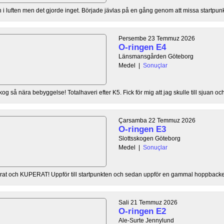
egn i luften men det gjorde inget. Började jävlas på en gång genom att missa startpunk
Persembe 23 Temmuz 2026
O-ringen E4
Länsmansgården Göteborg
Medel
|
Sonuçlar
så nära bebyggelse! Totalhaveri efter K5. Fick för mig att jag skulle till sjuan och
Çarsamba 22 Temmuz 2026
O-ringen E3
Slottsskogen Göteborg
Medel
|
Sonuçlar
erat och KUPERAT! Uppför till startpunkten och sedan uppför en gammal hoppbacke. E
Sali 21 Temmuz 2026
O-ringen E2
Ale-Surte Jennylund