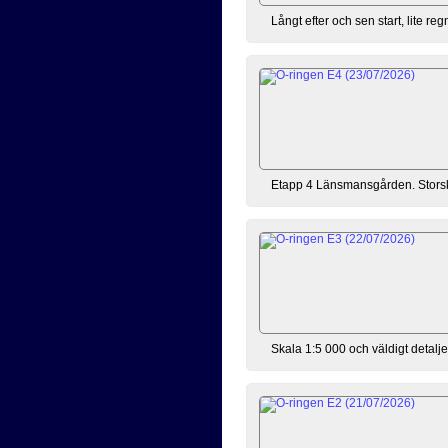
Långt efter och sen start, lite r
Etapp 4 Länsmansgården. Storskog 
Skala 1:5 000 och väldigt detalj