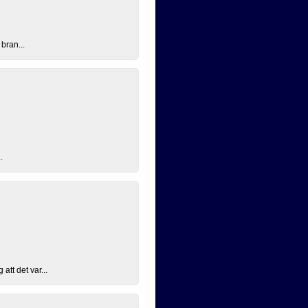
bran...
.
tt det var...