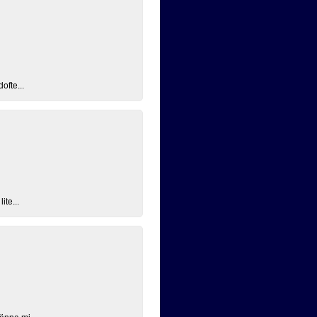
ofte...
ite...