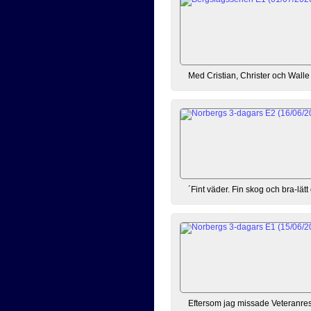
Med Cristian, Christer och Walle i 
´Fint väder. Fin skog och bra-lätt 
Eftersom jag missade Veteranres