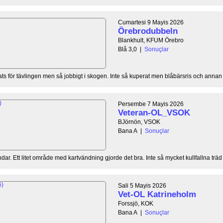
Cumartesi 9 Mayis 2026
Örebrodubbeln
Blankhult, KFUM Örebro
Blå 3,0
|
Sonuçlar
plats för tävlingen men så jobbigt i skogen. Inte så kuperat men blåbärsris och annan 
Persembe 7 Mayis 2026
Veteran-OL_VSOK
BJörnön, VSOK
Bana A
|
Sonuçlar
dar. Ett litet område med kartvändning gjorde det bra. Inte så mycket kullfallna träd
Sali 5 Mayis 2026
Vet-OL Katrineholm
Forssjö, KOK
Bana A
|
Sonuçlar