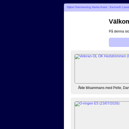
Dijital Orienteering Harita Arsivi : Kenneth Lars
Välkomm
På denna sid
Åkte tillsammans med Pelle, Danne