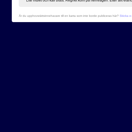
Lite mulet och kall blåst. Regnet kom på hemvägen. Efter allt elän
Är du upphovsrättsinnehavare till en karta som inte borde publiceras här?
Skicka e