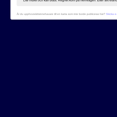
Lite mulet och kall blåst. Regnet kom på hemvägen. Efter allt elän
Är du upphovsrättsinnehavare till en karta som inte borde publiceras här?
Skicka e