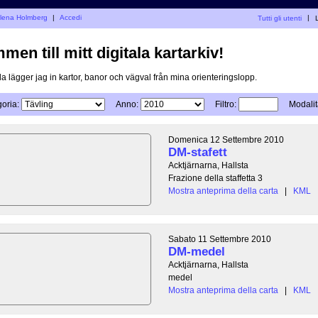
Helena Holmberg
|
Accedi
Tutti gli utenti
|
L
en till mitt digitala kartarkiv!
a lägger jag in kartor, banor och vägval från mina orienteringslopp.
oria:
Anno:
Filtro:
Modalit
Domenica 12 Settembre 2010
DM-stafett
Acktjärnarna, Hallsta
Frazione della staffetta 3
Mostra anteprima della carta
|
KML
Sabato 11 Settembre 2010
DM-medel
Acktjärnarna, Hallsta
medel
Mostra anteprima della carta
|
KML