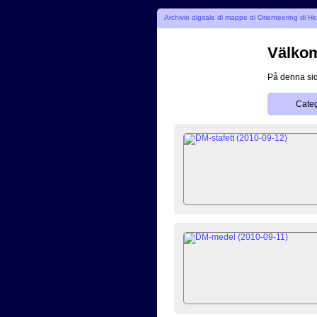
Archivio digitale di mappe di Orienteering di 
Välkomm
På denna sid
Categ