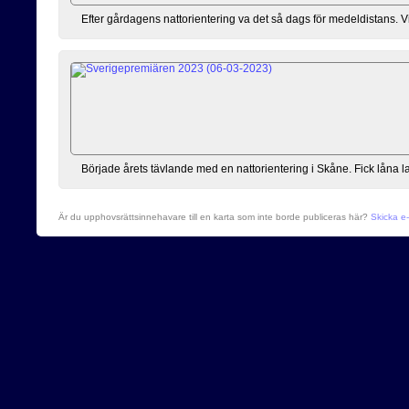
Efter gårdagens nattorientering va det så dags för medeldistans. Vi (j
Började årets tävlande med en nattorientering i Skåne. Fick låna la
Är du upphovsrättsinnehavare till en karta som inte borde publiceras här?
Skicka e